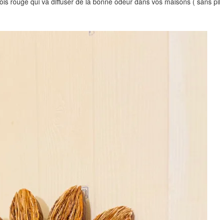
 rouge qui va diffuser de la bonne odeur dans vos maisons ( sans piles 