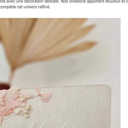
nts avec une décoration délicate. Nos créations apportent douceur et
 complète cet univers raffiné.