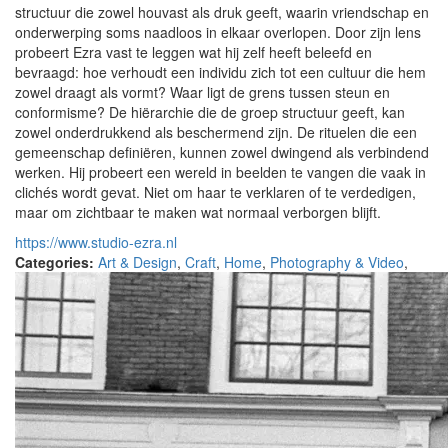
structuur die zowel houvast als druk geeft, waarin vriendschap en
onderwerping soms naadloos in elkaar overlopen. Door zijn lens
probeert Ezra vast te leggen wat hij zelf heeft beleefd en
bevraagd: hoe verhoudt een individu zich tot een cultuur die hem
zowel draagt als vormt? Waar ligt de grens tussen steun en
conformisme? De hiërarchie die de groep structuur geeft, kan
zowel onderdrukkend als beschermend zijn. De rituelen die een
gemeenschap definiëren, kunnen zowel dwingend als verbindend
werken. Hij probeert een wereld in beelden te vangen die vaak in
clichés wordt gevat. Niet om haar te verklaren of te verdedigen,
maar om zichtbaar te maken wat normaal verborgen blijft.
https://www.studio-ezra.nl
Categories:
Art & Design
,
Craft
,
Home
,
Photography & Video
,