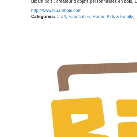
Bibam bois , créateur d’objets personnalisés en bois. D
http://www.bibambois.com
Categories:
Craft
,
Fabrication
,
Home
,
Kids & Family
,